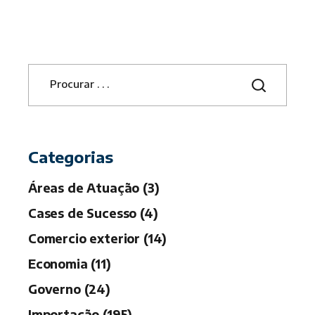
S
e
a
r
c
h
Categorias
Áreas de Atuação (3)
Cases de Sucesso (4)
Comercio exterior (14)
Economia (11)
Governo (24)
Importação (195)