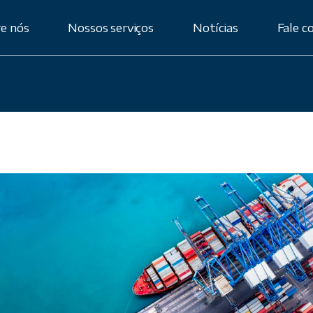
e nós
Nossos serviços
Notícias
Fale c
ificação
Assessoria
Aduaneira
Importação por
Conta e Ordem
Importação por
Encomenda
Planejamento
Alfandegário
Planejamento
Logístico
Planejamento
Tributário