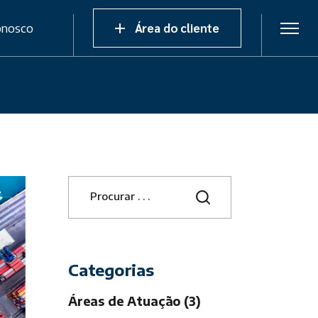
onosco
Área do cliente
S
e
a
r
c
h
Categorias
Áreas de Atuação (3)