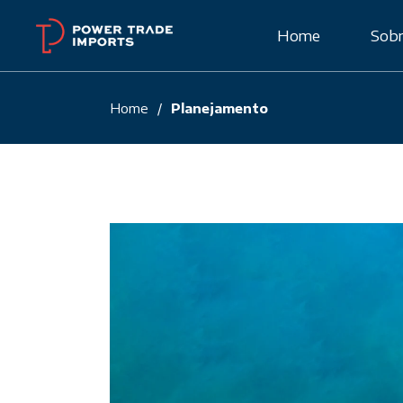
Skip
to
Home
Sobr
the
content
Home
Planejamento
Cert