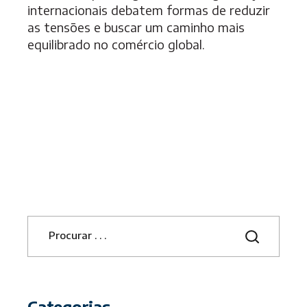
internacionais debatem formas de reduzir
as tensões e buscar um caminho mais
equilibrado no comércio global.
S
e
a
r
c
h
Categorias