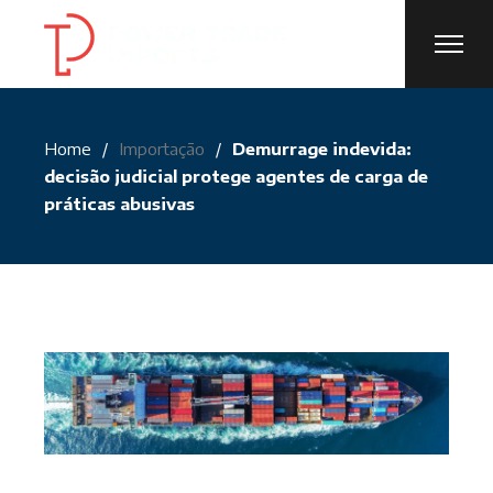
Skip
to
the
content
Home
Importação
Demurrage indevida:
decisão judicial protege agentes de carga de
práticas abusivas