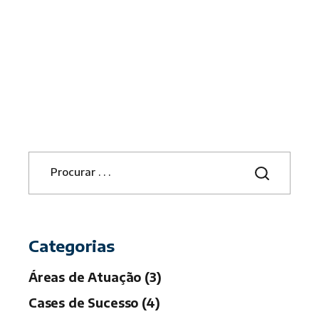
S
e
a
r
c
h
Categorias
Áreas de Atuação (3)
Cases de Sucesso (4)