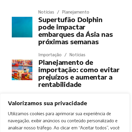
Notícias
Planejamento
Supertufão Dolphin
pode impactar
embarques da Ásia nas
próximas semanas
Importação
Notícias
Planejamento de
importação: como evitar
prejuízos e aumentar a
rentabilidade
Valorizamos sua privacidade
Utilizamos cookies para aprimorar sua experiência de
navegação, exibir anúncios ou conteúdo personalizado e
© 2021
Power Trade Import
, Todos os direitos
analisar nosso tráfego. Ao clicar em “Aceitar todos”, você