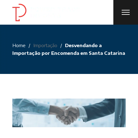
Skip
to
the
content
Home
Importação
Desvendando a
Importação por Encomenda em Santa Catarina