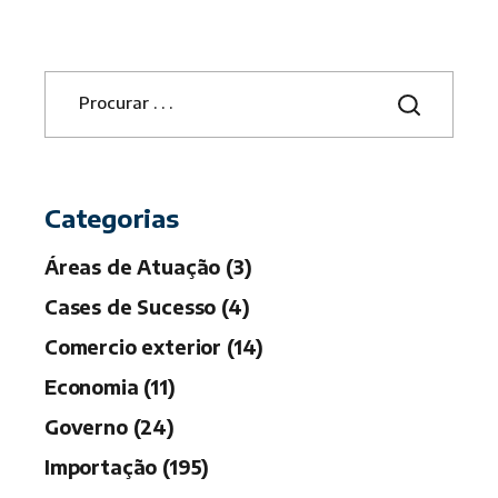
S
e
a
r
c
h
Categorias
Áreas de Atuação (3)
Cases de Sucesso (4)
Comercio exterior (14)
Economia (11)
Governo (24)
Importação (195)