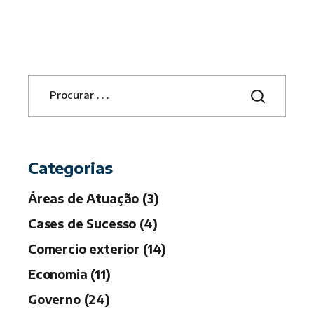
S
e
a
r
c
h
Categorias
Áreas de Atuação (3)
Cases de Sucesso (4)
Comercio exterior (14)
Economia (11)
Governo (24)