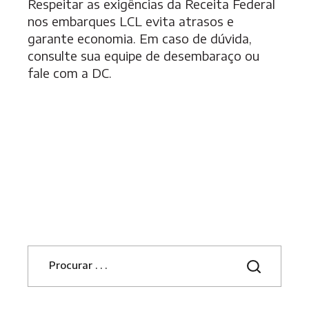
Respeitar as exigências da Receita Federal
nos embarques LCL evita atrasos e
garante economia. Em caso de dúvida,
consulte sua equipe de desembaraço ou
fale com a DC.
S
e
a
r
c
h