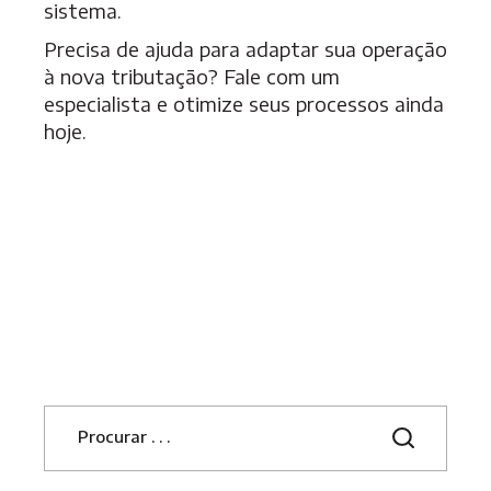
sistema.
Precisa de ajuda para adaptar sua operação
à nova tributação? Fale com um
especialista e otimize seus processos ainda
hoje.
S
e
a
r
c