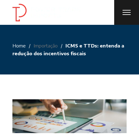
Skip
to
the
content
Home
Importação
ICMS e TTDs: entenda a
redução dos incentivos fiscais