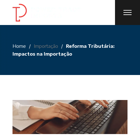
Skip
to
the
content
Home
Importação
Reforma Tributária:
Impactos na Importação