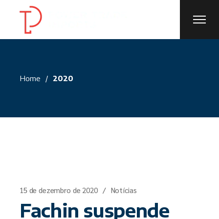
Skip
to
the
content
Home
2020
15 de dezembro de 2020
Notícias
Fachin suspende