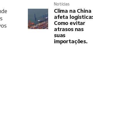
Notícias
nde
Clima na China
afeta logística:
os
Como evitar
vos
atrasos nas
suas
importações.