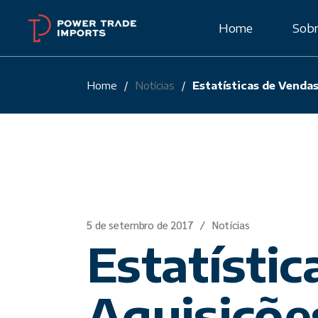
Skip
to
Home
Sobr
the
content
Home
Notícias
Estatísticas de Venda
Cert
5 de setembro de 2017
Notícias
Estatístic
Aquisiçõe