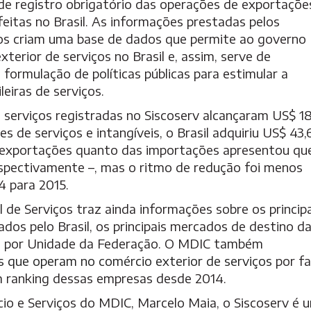
de registro obrigatório das operações de exportaçõe
feitas no Brasil. As informações prestadas pelos
ros criam uma base de dados que permite ao governo
xterior de serviços no Brasil e, assim, serve de
 formulação de políticas públicas para estimular a
eiras de serviços.
e serviços registradas no Siscoserv alcançaram US$ 18
s de serviços e intangíveis, o Brasil adquiriu US$ 43,
s exportações quanto das importações apresentou qu
espectivamente –, mas o ritmo de redução foi menos
 para 2015.
de Serviços traz ainda informações sobre os principa
dos pelo Brasil, os principais mercados de destino d
ho por Unidade da Federação. O MDIC também
 que operam no comércio exterior de serviços
por fa
m ranking dessas empresas
desde 2014.
io e Serviços do MDIC, Marcelo Maia, o Siscoserv é 