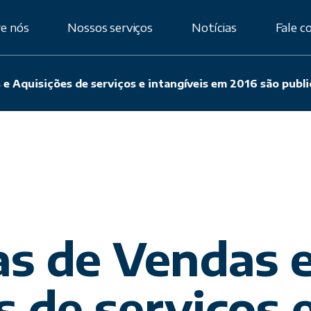
e nós
Nossos serviços
Notícias
Fale c
s e Aquisições de serviços e intangíveis em 2016 são pu
ificação
Assessoria
Aduaneira
Importação por
Conta e Ordem
Importação por
Encomenda
Planejamento
Alfandegário
as de Vendas 
Planejamento
Logístico
Planejamento
s de serviços 
Tributário