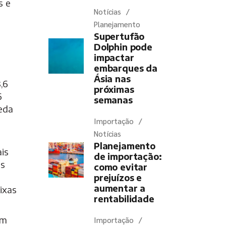
s e
Notícias
Planejamento
Supertufão
Dolphin pode
impactar
embarques da
Ásia nas
,6
próximas
6
semanas
eda
Importação
Notícias
Planejamento
is
de importação:
as
como evitar
prejuízos e
aumentar a
ixas
rentabilidade
um
Importação