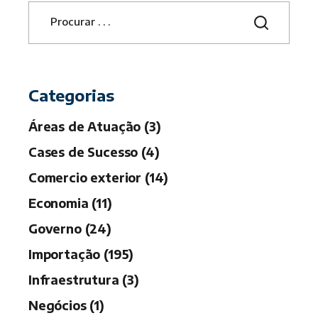
S
e
a
r
c
h
Categorias
Áreas de Atuação (3)
Cases de Sucesso (4)
Comercio exterior (14)
Economia (11)
Governo (24)
Importação (195)
Infraestrutura (3)
Negócios (1)