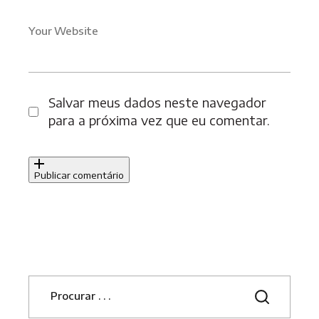
Your Website
Salvar meus dados neste navegador
para a próxima vez que eu comentar.
Publicar comentário
S
e
a
r