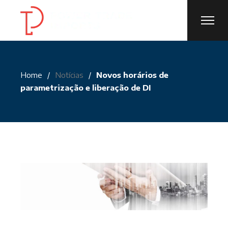
Skip
to
the
content
Home
Notícias
Novos horários de
parametrização e liberação de DI