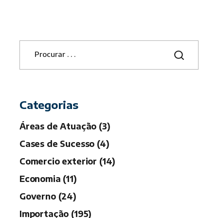
S
e
a
r
c
h
Categorias
Áreas de Atuação (3)
Cases de Sucesso (4)
Comercio exterior (14)
Economia (11)
Governo (24)
Importação (195)