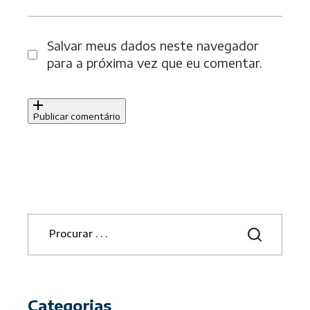
Salvar meus dados neste navegador
para a próxima vez que eu comentar.
Publicar comentário
S
e
a
r
c
h
Categorias