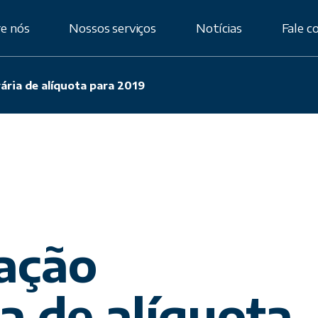
e nós
Nossos serviços
Notícias
Fale c
ária de alíquota para 2019
ificação
Assessoria
Aduaneira
Importação por
Conta e Ordem
Importação por
Encomenda
Planejamento
Alfandegário
ração
Planejamento
Logístico
Planejamento
a de alíquota
Tributário