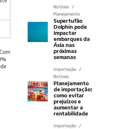
até
Notícias
Planejamento
Supertufão
Dolphin pode
impactar
embarques da
Ásia nas
próximas
. Com
semanas
10%
 de
Importação
Notícias
Planejamento
de importação:
como evitar
prejuízos e
aumentar a
rentabilidade
Importação