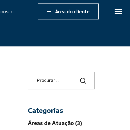
onosco
Área do cliente
S
e
a
r
c
h
Categorias
Áreas de Atuação (3)