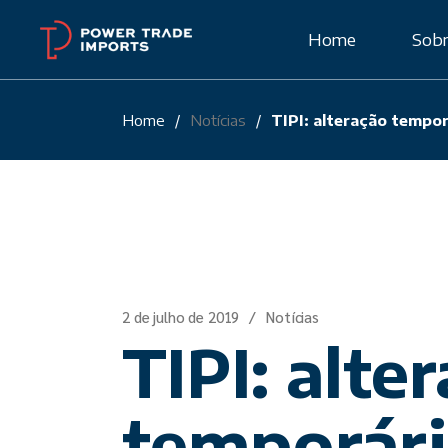
Skip
to
Home
Sobr
the
content
Home
Notícias
TIPI: alteração tempor
Cert
2 de julho de 2019
Notícias
TIPI: alte
temporári