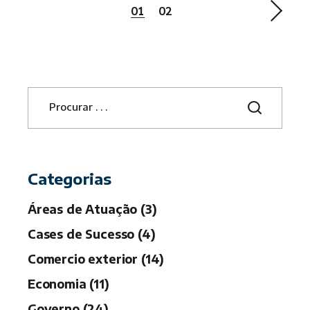
Paginação
01
02
de
posts
S
e
a
r
c
h
Categorias
Áreas de Atuação (3)
Cases de Sucesso (4)
Comercio exterior (14)
Economia (11)
Governo (24)