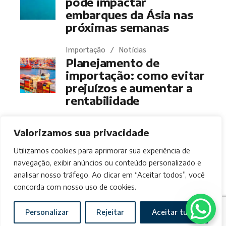
pode impactar
embarques da Ásia nas
próximas semanas
Importação
Notícias
Planejamento de
importação: como evitar
prejuízos e aumentar a
rentabilidade
Valorizamos sua privacidade
Utilizamos cookies para aprimorar sua experiência de
navegação, exibir anúncios ou conteúdo personalizado e
© 2021
Power Trade Import
, Todos os direitos
analisar nosso tráfego. Ao clicar em “Aceitar todos”, você
reservados
concorda com nosso uso de cookies.
Personalizar
Rejeitar
Aceitar tudo